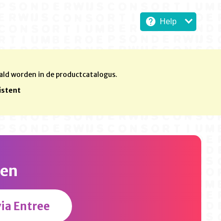
Help
ald worden in de productcatalogus.
istent
gen
ia Entree