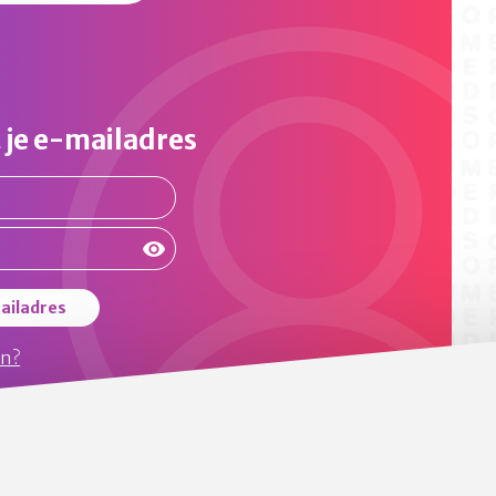
 je e-mailadres
ailadres
en?