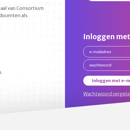
riaal van Consortium
docenten als
Inloggen met
n.
Inloggen met e-m
Wachtwoord verget